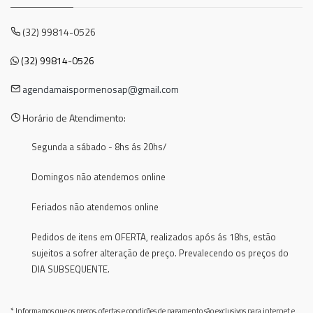
(32) 99814-0526
(32) 99814-0526
agendamaispormenosap@gmail.com
Horário de Atendimento:
Segunda a sábado - 8hs ás 20hs/
Domingos não atendemos online
Feriados não atendemos online
Pedidos de itens em OFERTA, realizados após ás 18hs, estão
sujeitos a sofrer alteração de preço. Prevalecendo os preços do
DIA SUBSEQUENTE.
* Informamos que os preços, ofertas e condições de pagamento são exclusivos para internet e