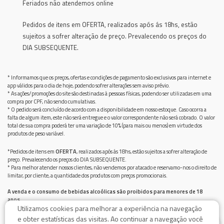
Feriados não atendemos online
Pedidos de itens em OFERTA, realizados após ás 18hs, estão
sujeitos a sofrer alteração de preço. Prevalecendo os preços do
DIA SUBSEQUENTE.
* Informamos que os preços, ofertas e condições de pagamento são exclusivos para internet e
app válidos para o dia de hoje, podendo sofrer alterações sem aviso prévio.
* As ações/promoções do site são destinadas à pessoas físicas, podendo ser utilizadas em uma
compra por CPF, não sendo cumulativas.
* O pedido será concluído de acordo com a disponibilidade em nosso estoque. Caso ocorra a
falta de algum item, este não será entregue e o valor correspondente não será cobrado. O valor
total de sua compra poderá ter uma variação de 10% (para mais ou menos) em virtude dos
produtos de peso variável.
*Pedidos de itens em
OFERTA
, realizados após ás 18hs, estão sujeitos a sofrer alteração de
preço. Prevalecendo os preços do DIA SUBSEQUENTE.
* Para melhor atender nossos clientes, não vendemos por atacado e reservamo-nos o direito de
limitar, por cliente, a quantidade dos produtos com preços promocionais.
A venda e o consumo de bebidas alcoólicas são proibidos para menores de 18
anos.
Utilizamos cookies para melhorar a experiência na navegação
Bebida alcoólica pode causar dependência química e, em excesso, provoca graves males à saúde.
Beba com moderação
e obter estatísticas das visitas. Ao continuar a navegação você
0