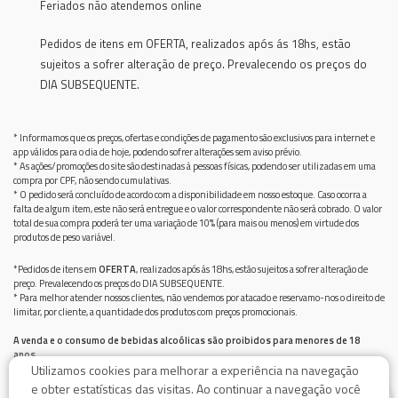
Feriados não atendemos online
Pedidos de itens em OFERTA, realizados após ás 18hs, estão
sujeitos a sofrer alteração de preço. Prevalecendo os preços do
DIA SUBSEQUENTE.
* Informamos que os preços, ofertas e condições de pagamento são exclusivos para internet e
app válidos para o dia de hoje, podendo sofrer alterações sem aviso prévio.
* As ações/promoções do site são destinadas à pessoas físicas, podendo ser utilizadas em uma
compra por CPF, não sendo cumulativas.
* O pedido será concluído de acordo com a disponibilidade em nosso estoque. Caso ocorra a
falta de algum item, este não será entregue e o valor correspondente não será cobrado. O valor
total de sua compra poderá ter uma variação de 10% (para mais ou menos) em virtude dos
produtos de peso variável.
*Pedidos de itens em
OFERTA
, realizados após ás 18hs, estão sujeitos a sofrer alteração de
preço. Prevalecendo os preços do DIA SUBSEQUENTE.
* Para melhor atender nossos clientes, não vendemos por atacado e reservamo-nos o direito de
limitar, por cliente, a quantidade dos produtos com preços promocionais.
A venda e o consumo de bebidas alcoólicas são proibidos para menores de 18
anos.
Utilizamos cookies para melhorar a experiência na navegação
Bebida alcoólica pode causar dependência química e, em excesso, provoca graves males à saúde.
Beba com moderação
e obter estatísticas das visitas. Ao continuar a navegação você
0