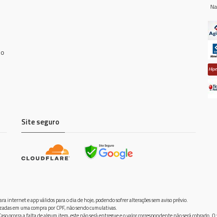
Na
do
Site seguro
ra internet e app válidos para o dia de hoje, podendo sofrer alterações sem aviso prévio.
ilizadas em uma compra por CPF, não sendo cumulativas.
aso ocorra a falta de algum item, este não será entregue e o valor correspondente não será cobrado. O