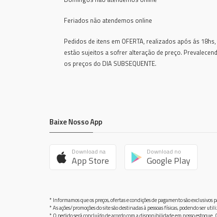
Feriados não atendemos online
Pedidos de itens em OFERTA, realizados após ás 18hs,
estão sujeitos a sofrer alteração de preço. Prevalecen
os preços do DIA SUBSEQUENTE.
Baixe Nosso App
Download na
Download no
App Store
Google Play
* Informamos que os preços, ofertas e condições de pagamento são exclusivos pa
* As ações/promoções do site são destinadas à pessoas físicas, podendo ser ut
* O pedido será concluído de acordo com a disponibilidade em nosso estoque. C