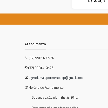
R$
,89
Atendimento
(32) 99814-0526
(32) 99814-0526
agendamaispormenosap@gmail.com
Horário de Atendimento:
Segunda a sábado - 8hs ás 20hs/
Domingos não atendemos online