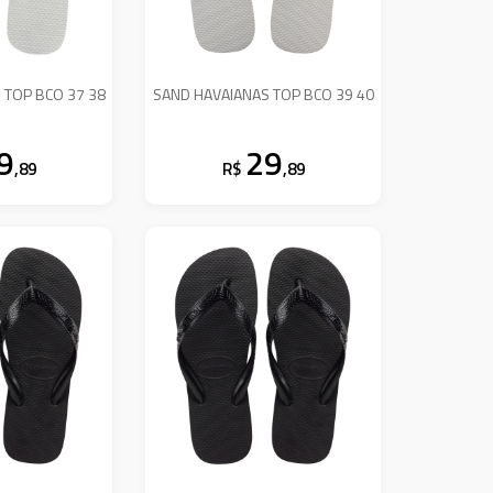
 TOP BCO 37 38
SAND HAVAIANAS TOP BCO 39 40
9
29
,89
R$
,89