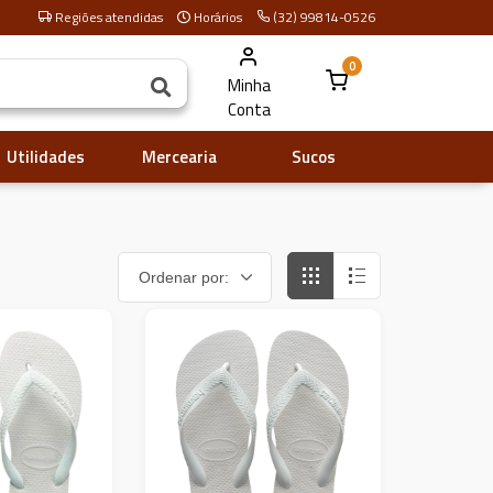
Regiões atendidas
Horários
(32) 99814-0526
0
Minha
Conta
Utilidades
Mercearia
Sucos