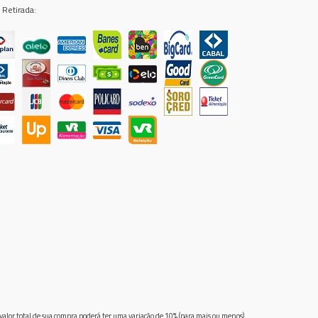
 Retirada:
 valor total de sua compra poderá ter uma variação de 10% (para mais ou menos)