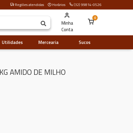
Regiões atendidas
Horários
(32) 99814-0526
0
Minha
Conta
Utilidades
Mercearia
Sucos
KG AMIDO DE MILHO