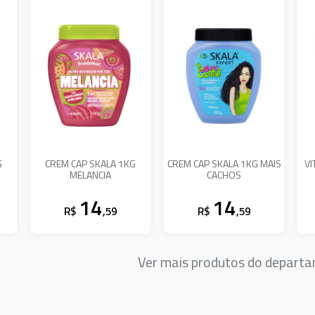
G
CREM CAP SKALA 1KG
CREM CAP SKALA 1KG MAIS
VI
MELANCIA
CACHOS
14
14
R$
,59
R$
,59
Ver mais produtos do depart