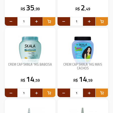
35
2
R$
,99
R$
,49
CREM CAP SKALA 1KG BABOSA
CREM CAP SKALA 1KG MAIS
CACHOS
14
14
R$
,59
R$
,59