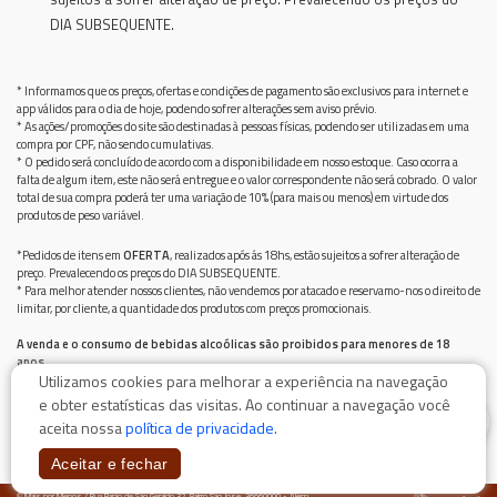
DIA SUBSEQUENTE.
* Informamos que os preços, ofertas e condições de pagamento são exclusivos para internet e
app válidos para o dia de hoje, podendo sofrer alterações sem aviso prévio.
* As ações/promoções do site são destinadas à pessoas físicas, podendo ser utilizadas em uma
compra por CPF, não sendo cumulativas.
* O pedido será concluído de acordo com a disponibilidade em nosso estoque. Caso ocorra a
falta de algum item, este não será entregue e o valor correspondente não será cobrado. O valor
total de sua compra poderá ter uma variação de 10% (para mais ou menos) em virtude dos
produtos de peso variável.
*Pedidos de itens em
OFERTA
, realizados após ás 18hs, estão sujeitos a sofrer alteração de
preço. Prevalecendo os preços do DIA SUBSEQUENTE.
* Para melhor atender nossos clientes, não vendemos por atacado e reservamo-nos o direito de
limitar, por cliente, a quantidade dos produtos com preços promocionais.
A venda e o consumo de bebidas alcoólicas são proibidos para menores de 18
anos.
Utilizamos cookies para melhorar a experiência na navegação
Bebida alcoólica pode causar dependência química e, em excesso, provoca graves males à saúde.
Beba com moderação
e obter estatísticas das visitas. Ao continuar a navegação você
0
aceita nossa
política de privacidade
.
Aceitar e fechar
© Mais por Menos / Rua Barão de São Geraldo 32, Bairro São Jose, 36660000 - Além