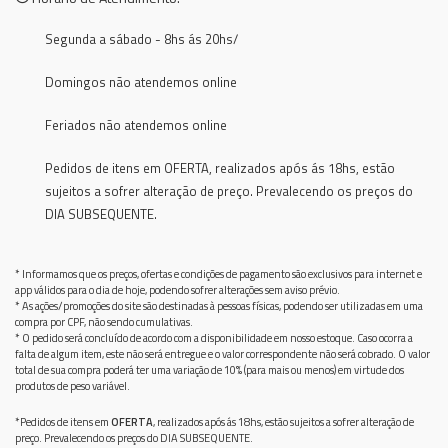
Segunda a sábado - 8hs ás 20hs/
Domingos não atendemos online
Feriados não atendemos online
Pedidos de itens em OFERTA, realizados após ás 18hs, estão
sujeitos a sofrer alteração de preço. Prevalecendo os preços do
DIA SUBSEQUENTE.
* Informamos que os preços, ofertas e condições de pagamento são exclusivos para internet e
app válidos para o dia de hoje, podendo sofrer alterações sem aviso prévio.
* As ações/promoções do site são destinadas à pessoas físicas, podendo ser utilizadas em uma
compra por CPF, não sendo cumulativas.
* O pedido será concluído de acordo com a disponibilidade em nosso estoque. Caso ocorra a
falta de algum item, este não será entregue e o valor correspondente não será cobrado. O valor
total de sua compra poderá ter uma variação de 10% (para mais ou menos) em virtude dos
produtos de peso variável.
*Pedidos de itens em
OFERTA
, realizados após ás 18hs, estão sujeitos a sofrer alteração de
preço. Prevalecendo os preços do DIA SUBSEQUENTE.