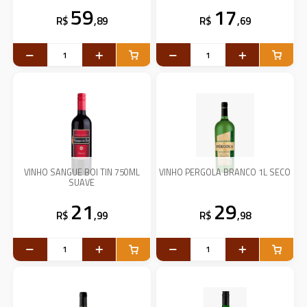
59
17
R$
,89
R$
,69
VINHO SANGUE BOI TIN 750ML
VINHO PERGOLA BRANCO 1L SECO
SUAVE
21
29
R$
,99
R$
,98