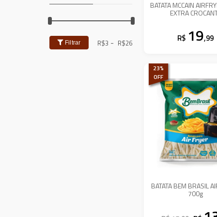
BATATA MCCAIN AIRFR
EXTRA CROCAN
19
R$
,99
-
R$
3
R$
26
Filtrar
23
%
OFF
BATATA BEM BRASIL A
700g
1