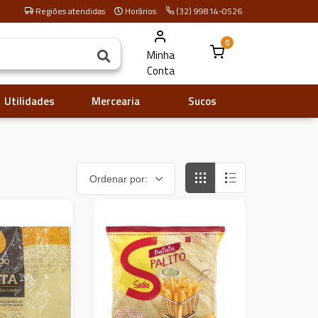
Regiões atendidas
Horários
(32) 99814-0526
0
Minha
Conta
Utilidades
Mercearia
Sucos