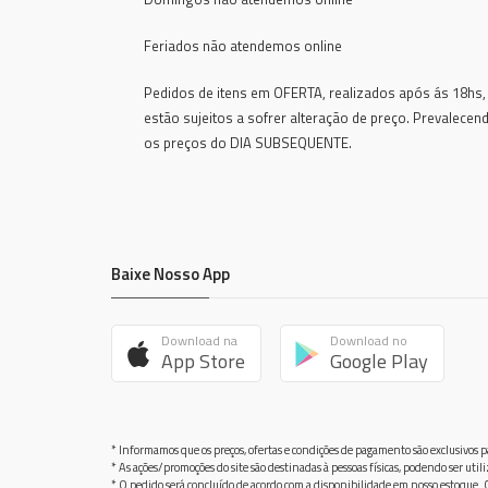
Feriados não atendemos online
Pedidos de itens em OFERTA, realizados após ás 18hs,
estão sujeitos a sofrer alteração de preço. Prevalecen
os preços do DIA SUBSEQUENTE.
Baixe Nosso App
Download na
Download no
App Store
Google Play
* Informamos que os preços, ofertas e condições de pagamento são exclusivos pa
* As ações/promoções do site são destinadas à pessoas físicas, podendo ser ut
* O pedido será concluído de acordo com a disponibilidade em nosso estoque. C