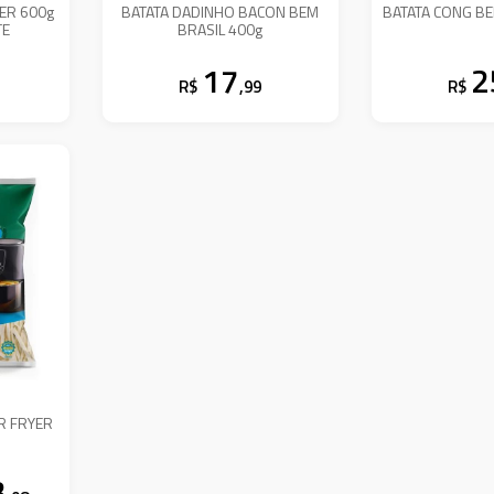
YER 600g
BATATA DADINHO BACON BEM
BATATA CONG BE
TE
BRASIL 400g
17
2
R$
,99
R$
IR FRYER
3