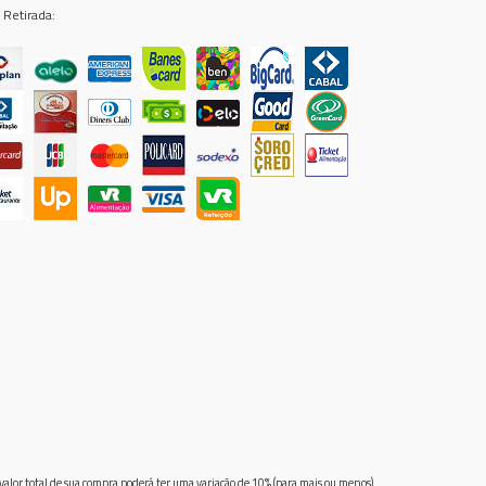
 Retirada:
 valor total de sua compra poderá ter uma variação de 10% (para mais ou menos)