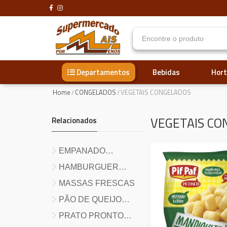
Bebidas
Hort
Departamentos
Home
/
CONGELADOS
/
VEGETAIS CONGELADOS
VEGETAIS CO
Relacionados
EMPANADO
CONGELADO
HAMBURGUER
CONGELADO
MASSAS FRESCAS
PÃO DE QUEIJO
CONGELADO
PRATO PRONTO