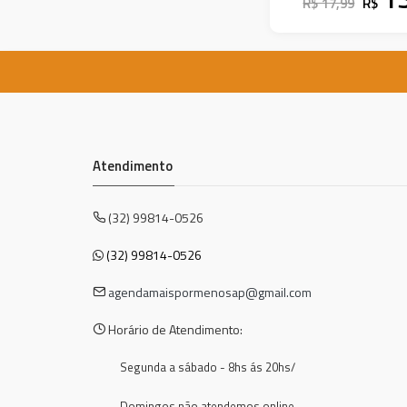
R$ 17,99
R$
Atendimento
(32) 99814-0526
(32) 99814-0526
agendamaispormenosap@gmail.com
Horário de Atendimento:
Segunda a sábado - 8hs ás 20hs/
Domingos não atendemos online