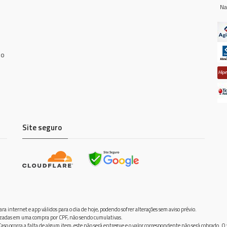
Na
do
Site seguro
ra internet e app válidos para o dia de hoje, podendo sofrer alterações sem aviso prévio.
ilizadas em uma compra por CPF, não sendo cumulativas.
aso ocorra a falta de algum item, este não será entregue e o valor correspondente não será cobrado. O