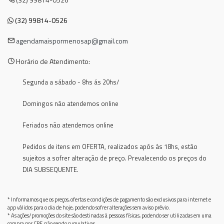
(32) 99814-0526
agendamaispormenosap@gmail.com
Horário de Atendimento:
Segunda a sábado - 8hs ás 20hs/
Domingos não atendemos online
Feriados não atendemos online
Pedidos de itens em OFERTA, realizados após ás 18hs, estão
sujeitos a sofrer alteração de preço. Prevalecendo os preços do
DIA SUBSEQUENTE.
* Informamos que os preços, ofertas e condições de pagamento são exclusivos para internet e
app válidos para o dia de hoje, podendo sofrer alterações sem aviso prévio.
* As ações/promoções do site são destinadas à pessoas físicas, podendo ser utilizadas em uma
compra por CPF, não sendo cumulativas.