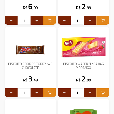
6
2
R$
,99
R$
,99
BISCOITO COOKIES TODDY 57G
BISCOITO WAFER NINFA 84G
CHOCOLATE
MORANGO
3
2
R$
,49
R$
,99