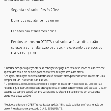
Segunda a sábado - 8hs ás 20hs/
Domingos não atendemos online
Feriados não atendemos online
Pedidos de itens em OFERTA, realizados após ás 18hs, estão
sujeitos a sofrer alteração de preço. Prevalecendo os preços do
DIA SUBSEQUENTE.
* Informamos que os preços, ofertas e condições de pagamento são exclusivos para internet e
app válidos para o dia de hoje, podendo sofrer alterações sem aviso prévio.
* As ações/promoções do site são destinadas à pessoas físicas, podendo ser utilizadas em uma
compra por CPF, não sendo cumulativas.
* O pedido será concluído de acordo com a disponibilidade em nosso estoque. Caso ocorra a
falta de algum item, este não será entregue e o valor correspondente não será cobrado. O valor
total de sua compra poderá ter uma variação de 10% (para mais ou menos) em virtude dos
produtos de peso variável.
*Pedidos de itens em
OFERTA
, realizados após ás 18hs, estão sujeitos a sofrer alteração de
preço. Prevalecendo os preços do DIA SUBSEQUENTE.