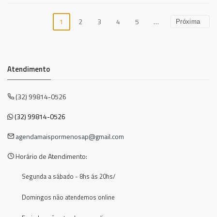
1
2
3
4
5
…
Próxima
Atendimento
(32) 99814-0526
(32) 99814-0526
agendamaispormenosap@gmail.com
Horário de Atendimento:
Segunda a sábado - 8hs ás 20hs/
Domingos não atendemos online