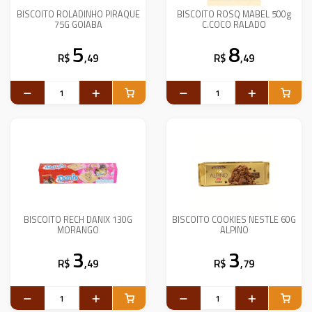
BISCOITO ROLADINHO PIRAQUE
BISCOITO ROSQ MABEL 500g
75G GOIABA
C.COCO RALADO
5
8
R$
,49
R$
,49
BISCOITO RECH DANIX 130G
BISCOITO COOKIES NESTLE 60G
MORANGO
ALPINO
3
3
R$
,49
R$
,79