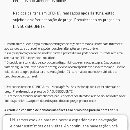
Feriados não atendemos online
Pedidos de itens em OFERTA, realizados após ás 18hs, estão
sujeitos a sofrer alteração de preço. Prevalecendo os preços do
DIA SUBSEQUENTE.
* Informamos que os preços, ofertas e condições de pagamento são exclusivos para internet e
app válidos para o dia de hoje, podendo sofrer alterações sem aviso prévio.
* As ações/promoções do site são destinadas à pessoas físicas, podendo ser utilizadas em uma
compra por CPF, não sendo cumulativas.
* O pedido será concluído de acordo com a disponibilidade em nosso estoque. Caso ocorra a
falta de algum item, este não será entregue e o valor correspondente não será cobrado. O valor
total de sua compra poderá ter uma variação de 10% (para mais ou menos) em virtude dos
produtos de peso variável.
*Pedidos de itens em
OFERTA
, realizados após ás 18hs, estão sujeitos a sofrer alteração de
preço. Prevalecendo os preços do DIA SUBSEQUENTE.
* Para melhor atender nossos clientes, não vendemos por atacado e reservamo-nos o direito de
limitar, por cliente, a quantidade dos produtos com preços promocionais.
A venda e o consumo de bebidas alcoólicas são proibidos para menores de 18
anos.
Utilizamos cookies para melhorar a experiência na navegação
Bebida alcoólica pode causar dependência química e, em excesso, provoca graves males à saúde.
0
Beba com moderação
e obter estatísticas das visitas. Ao continuar a navegação você