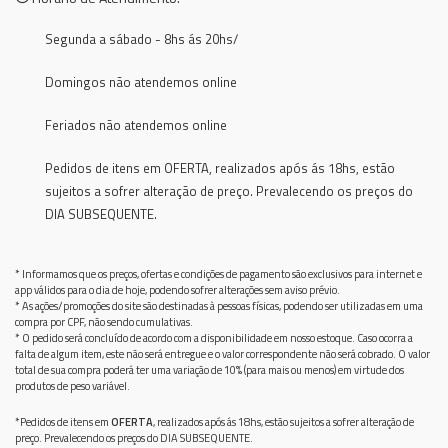
Segunda a sábado - 8hs ás 20hs/
Domingos não atendemos online
Feriados não atendemos online
Pedidos de itens em OFERTA, realizados após ás 18hs, estão
sujeitos a sofrer alteração de preço. Prevalecendo os preços do
DIA SUBSEQUENTE.
* Informamos que os preços, ofertas e condições de pagamento são exclusivos para internet e
app válidos para o dia de hoje, podendo sofrer alterações sem aviso prévio.
* As ações/promoções do site são destinadas à pessoas físicas, podendo ser utilizadas em uma
compra por CPF, não sendo cumulativas.
* O pedido será concluído de acordo com a disponibilidade em nosso estoque. Caso ocorra a
falta de algum item, este não será entregue e o valor correspondente não será cobrado. O valor
total de sua compra poderá ter uma variação de 10% (para mais ou menos) em virtude dos
produtos de peso variável.
*Pedidos de itens em
OFERTA
, realizados após ás 18hs, estão sujeitos a sofrer alteração de
preço. Prevalecendo os preços do DIA SUBSEQUENTE.