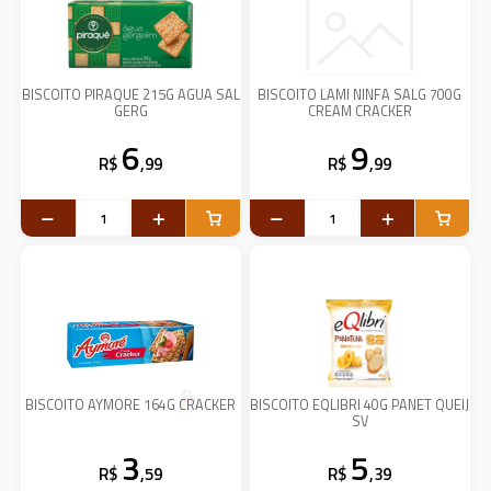
BISCOITO PIRAQUE 215G AGUA SAL
BISCOITO LAMI NINFA SALG 700G
GERG
CREAM CRACKER
6
9
R$
,99
R$
,99
BISCOITO AYMORE 164G CRACKER
BISCOITO EQLIBRI 40G PANET QUEIJ
SV
3
5
R$
,59
R$
,39