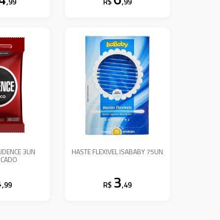
,99
R$
,99
UDENCE 3UN
HASTE FLEXIVEL ISABABY 75UN
ICADO
4
3
,99
R$
,49