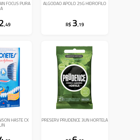
IN FOCUS PURA
ALGODAO APOLO 25G HIDROFILO
DA
2
3
,49
R$
,19
NSON HASTE CX
PRESERV PRUDENCE 3UN HORTELA
UN
4
6