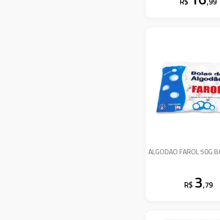
R$
,99
ALGODAO FAROL 50G B
3
R$
,79