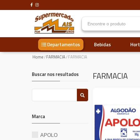
Bebidas
Hort
Departamentos
Home
/
FARMACIA
/
FARMACIA
FARMACIA
Buscar nos resultados
Marca
APOLO