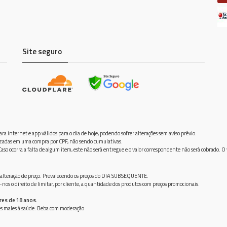
Site seguro
ra internet e app válidos para o dia de hoje, podendo sofrer alterações sem aviso prévio.
ilizadas em uma compra por CPF, não sendo cumulativas.
aso ocorra a falta de algum item, este não será entregue e o valor correspondente não será cobrado. O
frer alteração de preço. Prevalecendo os preços do DIA SUBSEQUENTE.
os o direito de limitar, por cliente, a quantidade dos produtos com preços promocionais.
res de 18 anos.
ves males à saúde. Beba com moderação