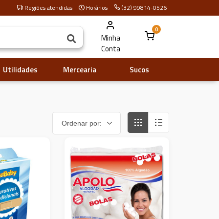
Regiões atendidas
Horários
(32) 99814-0526
0
Minha
Conta
Utilidades
Mercearia
Sucos