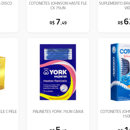
 DISCO
COTONETES JOHNSON HASTE FLE
SUPLEMENTO BRA
CX 75UN
VI
7
6
R$
,49
R$
LE C PELE
PALINETES YORK 75UN CAIXA
COTONETES JOH
150
5
1