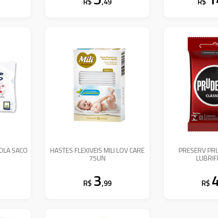
R$
,49
R$
OLA SACO
HASTES FLEXIVEIS MILI LOV CARE
PRESERV PR
75UN
LUBRIF
3
R$
,99
R$