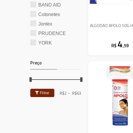
BAND AID
Cotonetes
Jontex
ALGODAO APOLO 50G H
PRUDENCE
4
YORK
R$
,59
Preço
-
R$
2
R$
63
Filtrar