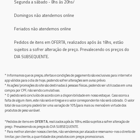
Segunda a sábado - 8hs ás 20hs/
Domingos não atendemos online
Feriados não atendemos online
Pedidos de itens em OFERTA, realizados após ás 18hs, estão
sujeitos a sofrer alteração de preço. Prevalecendo os preços do
DIA SUBSEQUENTE.
* Informamos que os preços, ofertas e condições de pagamento são exclusivos para internet e
app válidos para o dia de hoje, podendo sofrer alterações sem aviso prévio.
* As ações/promoções do site são destinadas à pessoas físicas, podendo ser utilizadas em uma
compra por CPF, não sendo cumulativas.
* O pedido será concluído de acordo com a disponibilidade em nosso estoque. Caso ocorra a
falta de algum item, este não será entregue e o valor correspondente não será cobrado. O valor
total de sua compra poderá ter uma variação de 10% (para mais ou menos) em virtude dos
produtos de peso variável.
*Pedidos de itens em
OFERTA
, realizados após ás 18hs, estão sujeitos a sofrer alteração de
preço. Prevalecendo os preços do DIA SUBSEQUENTE.
* Para melhor atender nossos clientes, não vendemos por atacado e reservamo-nos o direito de
limitar, por cliente, a quantidade dos produtos com preços promocionais.