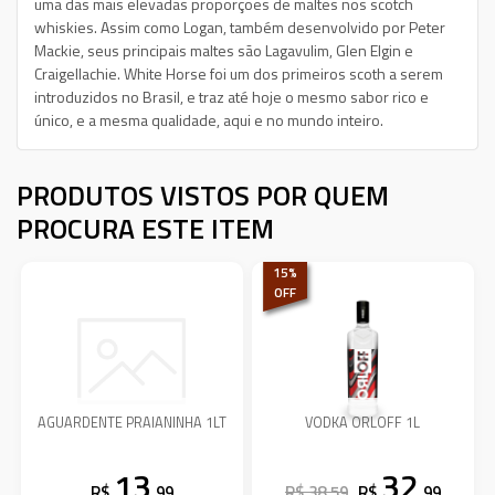
uma das mais elevadas proporções de maltes nos scotch
whiskies. Assim como Logan, também desenvolvido por Peter
Mackie, seus principais maltes são Lagavulim, Glen Elgin e
Craigellachie. White Horse foi um dos primeiros scoth a serem
introduzidos no Brasil, e traz até hoje o mesmo sabor rico e
único, e a mesma qualidade, aqui e no mundo inteiro.
PRODUTOS VISTOS POR QUEM
PROCURA ESTE ITEM
15
%
OFF
AGUARDENTE PRAIANINHA 1LT
VODKA ORLOFF 1L
13
32
R$
,99
R$ 38,59
R$
,99