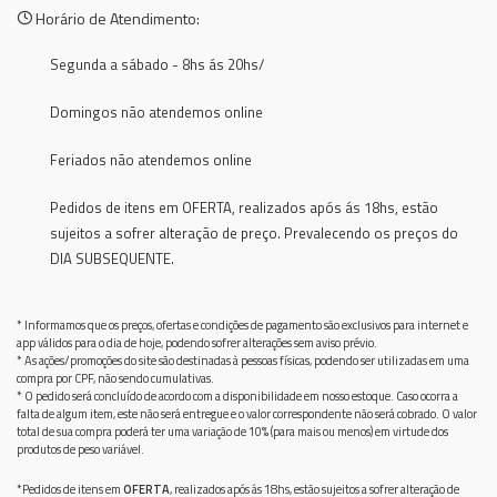
Horário de Atendimento:
Segunda a sábado - 8hs ás 20hs/
Domingos não atendemos online
Feriados não atendemos online
Pedidos de itens em OFERTA, realizados após ás 18hs, estão
sujeitos a sofrer alteração de preço. Prevalecendo os preços do
DIA SUBSEQUENTE.
* Informamos que os preços, ofertas e condições de pagamento são exclusivos para internet e
app válidos para o dia de hoje, podendo sofrer alterações sem aviso prévio.
* As ações/promoções do site são destinadas à pessoas físicas, podendo ser utilizadas em uma
compra por CPF, não sendo cumulativas.
* O pedido será concluído de acordo com a disponibilidade em nosso estoque. Caso ocorra a
falta de algum item, este não será entregue e o valor correspondente não será cobrado. O valor
total de sua compra poderá ter uma variação de 10% (para mais ou menos) em virtude dos
produtos de peso variável.
*Pedidos de itens em
OFERTA
, realizados após ás 18hs, estão sujeitos a sofrer alteração de