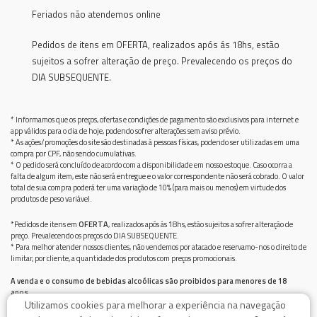
Feriados não atendemos online
Pedidos de itens em OFERTA, realizados após ás 18hs, estão
sujeitos a sofrer alteração de preço. Prevalecendo os preços do
DIA SUBSEQUENTE.
* Informamos que os preços, ofertas e condições de pagamento são exclusivos para internet e
app válidos para o dia de hoje, podendo sofrer alterações sem aviso prévio.
* As ações/promoções do site são destinadas à pessoas físicas, podendo ser utilizadas em uma
compra por CPF, não sendo cumulativas.
* O pedido será concluído de acordo com a disponibilidade em nosso estoque. Caso ocorra a
falta de algum item, este não será entregue e o valor correspondente não será cobrado. O valor
total de sua compra poderá ter uma variação de 10% (para mais ou menos) em virtude dos
produtos de peso variável.
*Pedidos de itens em
OFERTA
, realizados após ás 18hs, estão sujeitos a sofrer alteração de
preço. Prevalecendo os preços do DIA SUBSEQUENTE.
* Para melhor atender nossos clientes, não vendemos por atacado e reservamo-nos o direito de
limitar, por cliente, a quantidade dos produtos com preços promocionais.
A venda e o consumo de bebidas alcoólicas são proibidos para menores de 18
anos.
Utilizamos cookies para melhorar a experiência na navegação
Bebida alcoólica pode causar dependência química e, em excesso, provoca graves males à saúde.
Beba com moderação