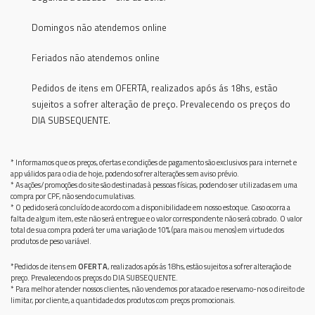
Domingos não atendemos online
Feriados não atendemos online
Pedidos de itens em OFERTA, realizados após ás 18hs, estão
sujeitos a sofrer alteração de preço. Prevalecendo os preços do
DIA SUBSEQUENTE.
* Informamos que os preços, ofertas e condições de pagamento são exclusivos para internet e
app válidos para o dia de hoje, podendo sofrer alterações sem aviso prévio.
* As ações/promoções do site são destinadas à pessoas físicas, podendo ser utilizadas em uma
compra por CPF, não sendo cumulativas.
* O pedido será concluído de acordo com a disponibilidade em nosso estoque. Caso ocorra a
falta de algum item, este não será entregue e o valor correspondente não será cobrado. O valor
total de sua compra poderá ter uma variação de 10% (para mais ou menos) em virtude dos
produtos de peso variável.
*Pedidos de itens em
OFERTA
, realizados após ás 18hs, estão sujeitos a sofrer alteração de
preço. Prevalecendo os preços do DIA SUBSEQUENTE.
* Para melhor atender nossos clientes, não vendemos por atacado e reservamo-nos o direito de
limitar, por cliente, a quantidade dos produtos com preços promocionais.