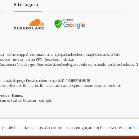
Site seguro
ra internet e app válidos para o dia de hoje, podendo sofrer alterações sem aviso prévio.
ilizadas em uma compra por CPF, não sendo cumulativas.
aso ocorra a falta de algum item, este não será entregue e o valor correspondente não será cobrado. O
frer alteração de preço. Prevalecendo os preços do DIA SUBSEQUENTE.
os o direito de limitar, por cliente, a quantidade dos produtos com preços promocionais.
res de 18 anos.
ves males à saúde. Beba com moderação
estatísticas das visitas. Ao continuar a navegação você aceita nossa
políti
o São Jose, 36660000 - Além Paraíba/MG / CNPJ: 38723243000120