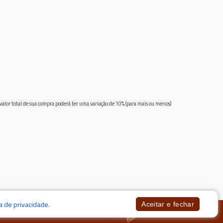
 valor total de sua compra poderá ter uma variação de 10% (para mais ou menos)
ca de privacidade
.
Aceitar e fechar