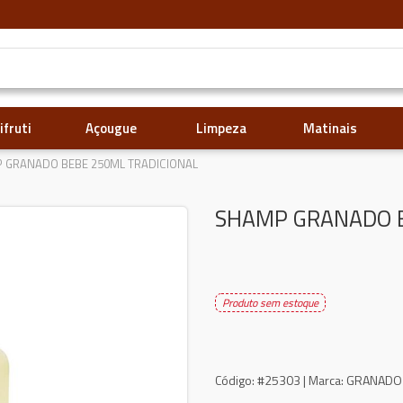
ifruti
Açougue
Limpeza
Matinais
 GRANADO BEBE 250ML TRADICIONAL
SHAMP GRANADO B
Produto sem estoque
Código:
#25303 |
Marca:
GRANADO