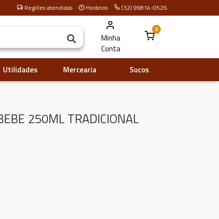
Regiões atendidas
Horários
(32) 99814-0526
0
Minha
Conta
Utilidades
Mercearia
Sucos
EBE 250ML TRADICIONAL