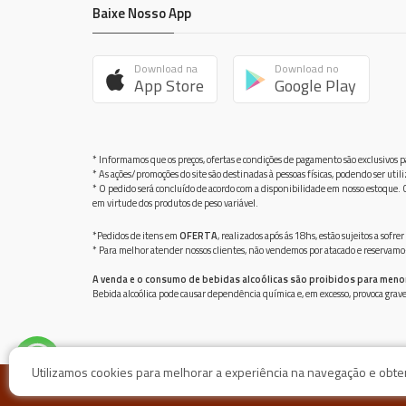
Baixe Nosso App
Download na
Download no
App Store
Google Play
* Informamos que os preços, ofertas e condições de pagamento são exclusivos pa
* As ações/promoções do site são destinadas à pessoas físicas, podendo ser ut
* O pedido será concluído de acordo com a disponibilidade em nosso estoque. C
em virtude dos produtos de peso variável.
*Pedidos de itens em
OFERTA
, realizados após ás 18hs, estão sujeitos a so
* Para melhor atender nossos clientes, não vendemos por atacado e reservamo-n
A venda e o consumo de bebidas alcoólicas são proibidos para meno
Bebida alcoólica pode causar dependência química e, em excesso, provoca gra
Utilizamos cookies para melhorar a experiência na navegação e obter 
© Mais por Menos / Rua Barão de São Geraldo 32, Bairr