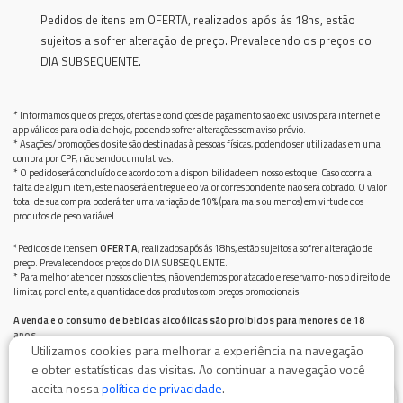
Pedidos de itens em OFERTA, realizados após ás 18hs, estão
sujeitos a sofrer alteração de preço. Prevalecendo os preços do
DIA SUBSEQUENTE.
* Informamos que os preços, ofertas e condições de pagamento são exclusivos para internet e
app válidos para o dia de hoje, podendo sofrer alterações sem aviso prévio.
* As ações/promoções do site são destinadas à pessoas físicas, podendo ser utilizadas em uma
compra por CPF, não sendo cumulativas.
* O pedido será concluído de acordo com a disponibilidade em nosso estoque. Caso ocorra a
falta de algum item, este não será entregue e o valor correspondente não será cobrado. O valor
total de sua compra poderá ter uma variação de 10% (para mais ou menos) em virtude dos
produtos de peso variável.
*Pedidos de itens em
OFERTA
, realizados após ás 18hs, estão sujeitos a sofrer alteração de
preço. Prevalecendo os preços do DIA SUBSEQUENTE.
* Para melhor atender nossos clientes, não vendemos por atacado e reservamo-nos o direito de
limitar, por cliente, a quantidade dos produtos com preços promocionais.
A venda e o consumo de bebidas alcoólicas são proibidos para menores de 18
anos.
Utilizamos cookies para melhorar a experiência na navegação
Bebida alcoólica pode causar dependência química e, em excesso, provoca graves males à saúde.
Beba com moderação
e obter estatísticas das visitas. Ao continuar a navegação você
aceita nossa
política de privacidade
.
0