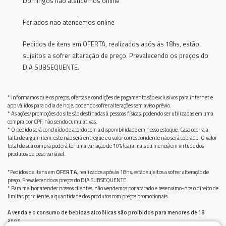
Domingos não atendemos online
Feriados não atendemos online
Pedidos de itens em OFERTA, realizados após ás 18hs, estão
sujeitos a sofrer alteração de preço. Prevalecendo os preços do
DIA SUBSEQUENTE.
* Informamos que os preços, ofertas e condições de pagamento são exclusivos para internet e
app válidos para o dia de hoje, podendo sofrer alterações sem aviso prévio.
* As ações/promoções do site são destinadas à pessoas físicas, podendo ser utilizadas em uma
compra por CPF, não sendo cumulativas.
* O pedido será concluído de acordo com a disponibilidade em nosso estoque. Caso ocorra a
falta de algum item, este não será entregue e o valor correspondente não será cobrado. O valor
total de sua compra poderá ter uma variação de 10% (para mais ou menos) em virtude dos
produtos de peso variável.
*Pedidos de itens em
OFERTA
, realizados após ás 18hs, estão sujeitos a sofrer alteração de
preço. Prevalecendo os preços do DIA SUBSEQUENTE.
* Para melhor atender nossos clientes, não vendemos por atacado e reservamo-nos o direito de
limitar, por cliente, a quantidade dos produtos com preços promocionais.
A venda e o consumo de bebidas alcoólicas são proibidos para menores de 18
anos.