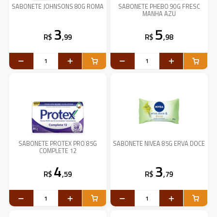
SABONETE JOHNSONS 80G ROMA
SABONETE PHEBO 90G FRESC
MANHA AZU
3
5
R$
,99
R$
,98
SABONETE PROTEX PRO 85G
SABONETE NIVEA 85G ERVA DOCE
COMPLETE 12
4
3
R$
,59
R$
,79