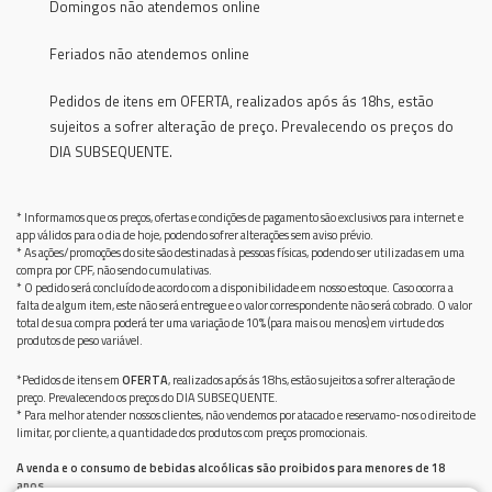
Domingos não atendemos online
Feriados não atendemos online
Pedidos de itens em OFERTA, realizados após ás 18hs, estão
sujeitos a sofrer alteração de preço. Prevalecendo os preços do
DIA SUBSEQUENTE.
* Informamos que os preços, ofertas e condições de pagamento são exclusivos para internet e
app válidos para o dia de hoje, podendo sofrer alterações sem aviso prévio.
* As ações/promoções do site são destinadas à pessoas físicas, podendo ser utilizadas em uma
compra por CPF, não sendo cumulativas.
* O pedido será concluído de acordo com a disponibilidade em nosso estoque. Caso ocorra a
falta de algum item, este não será entregue e o valor correspondente não será cobrado. O valor
total de sua compra poderá ter uma variação de 10% (para mais ou menos) em virtude dos
produtos de peso variável.
*Pedidos de itens em
OFERTA
, realizados após ás 18hs, estão sujeitos a sofrer alteração de
preço. Prevalecendo os preços do DIA SUBSEQUENTE.
* Para melhor atender nossos clientes, não vendemos por atacado e reservamo-nos o direito de
limitar, por cliente, a quantidade dos produtos com preços promocionais.
A venda e o consumo de bebidas alcoólicas são proibidos para menores de 18
anos.