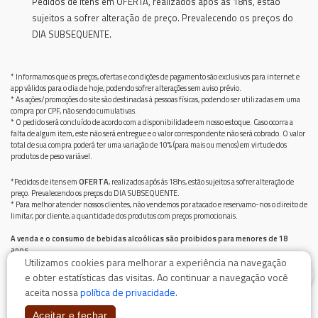
Pedidos de itens em OFERTA, realizados após ás 18hs, estão
sujeitos a sofrer alteração de preço. Prevalecendo os preços do
DIA SUBSEQUENTE.
* Informamos que os preços, ofertas e condições de pagamento são exclusivos para internet e
app válidos para o dia de hoje, podendo sofrer alterações sem aviso prévio.
* As ações/promoções do site são destinadas à pessoas físicas, podendo ser utilizadas em uma
compra por CPF, não sendo cumulativas.
* O pedido será concluído de acordo com a disponibilidade em nosso estoque. Caso ocorra a
falta de algum item, este não será entregue e o valor correspondente não será cobrado. O valor
total de sua compra poderá ter uma variação de 10% (para mais ou menos) em virtude dos
produtos de peso variável.
*Pedidos de itens em
OFERTA
, realizados após ás 18hs, estão sujeitos a sofrer alteração de
preço. Prevalecendo os preços do DIA SUBSEQUENTE.
* Para melhor atender nossos clientes, não vendemos por atacado e reservamo-nos o direito de
limitar, por cliente, a quantidade dos produtos com preços promocionais.
A venda e o consumo de bebidas alcoólicas são proibidos para menores de 18
anos.
Utilizamos cookies para melhorar a experiência na navegação
Bebida alcoólica pode causar dependência química e, em excesso, provoca graves males à saúde.
0
Beba com moderação
e obter estatísticas das visitas. Ao continuar a navegação você
aceita nossa
política de privacidade
.
Aceitar e fechar