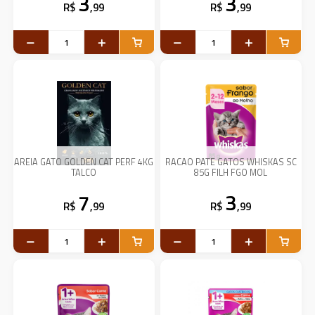
3
3
R$
,99
R$
,99
AREIA GATO GOLDEN CAT PERF 4KG
RACAO PATE GATOS WHISKAS SC
TALCO
85G FILH FGO MOL
7
3
R$
,99
R$
,99