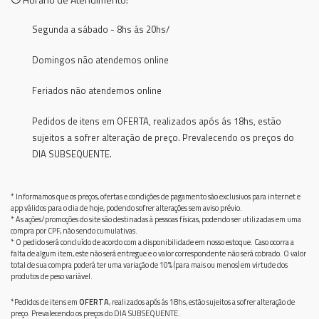
Segunda a sábado - 8hs ás 20hs/
Domingos não atendemos online
Feriados não atendemos online
Pedidos de itens em OFERTA, realizados após ás 18hs, estão
sujeitos a sofrer alteração de preço. Prevalecendo os preços do
DIA SUBSEQUENTE.
* Informamos que os preços, ofertas e condições de pagamento são exclusivos para internet e
app válidos para o dia de hoje, podendo sofrer alterações sem aviso prévio.
* As ações/promoções do site são destinadas à pessoas físicas, podendo ser utilizadas em uma
compra por CPF, não sendo cumulativas.
* O pedido será concluído de acordo com a disponibilidade em nosso estoque. Caso ocorra a
falta de algum item, este não será entregue e o valor correspondente não será cobrado. O valor
total de sua compra poderá ter uma variação de 10% (para mais ou menos) em virtude dos
produtos de peso variável.
*Pedidos de itens em
OFERTA
, realizados após ás 18hs, estão sujeitos a sofrer alteração de
preço. Prevalecendo os preços do DIA SUBSEQUENTE.