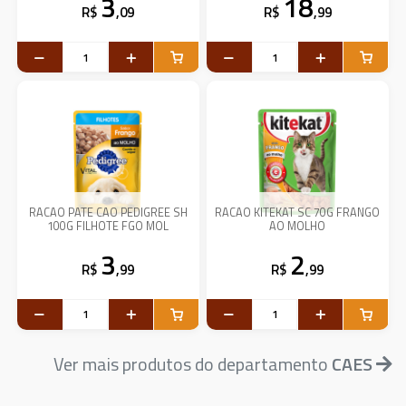
3
18
R$
,09
R$
,99
RACAO PATE CAO PEDIGREE SH
RACAO KITEKAT SC 70G FRANGO
100G FILHOTE FGO MOL
AO MOLHO
3
2
R$
,99
R$
,99
Ver mais produtos do departamento
CAES