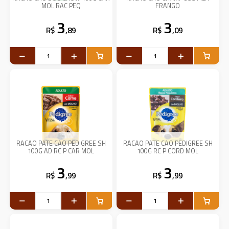
MOL RAC PEQ
FRANGO
3
3
R$
,89
R$
,09
RACAO PATE CAO PEDIGREE SH
RACAO PATE CAO PEDIGREE SH
100G AD RC P CAR MOL
100G RC P CORD MOL
3
3
R$
,99
R$
,99