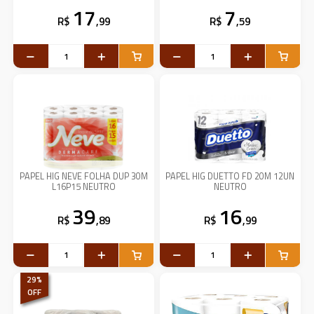
17
7
R$
,99
R$
,59
PAPEL HIG NEVE FOLHA DUP 30M
PAPEL HIG DUETTO FD 20M 12UN
L16P15 NEUTRO
NEUTRO
39
16
R$
,89
R$
,99
29
%
OFF