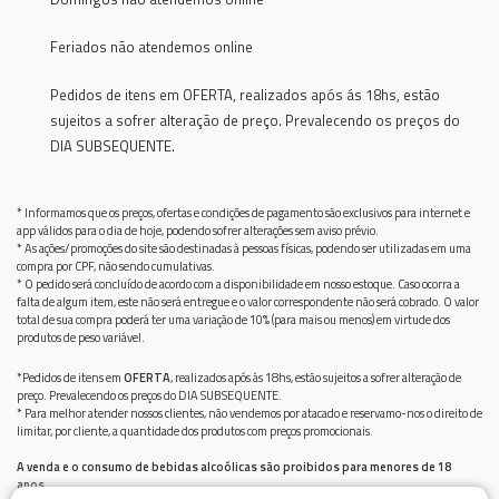
Feriados não atendemos online
Pedidos de itens em OFERTA, realizados após ás 18hs, estão
sujeitos a sofrer alteração de preço. Prevalecendo os preços do
DIA SUBSEQUENTE.
* Informamos que os preços, ofertas e condições de pagamento são exclusivos para internet e
app válidos para o dia de hoje, podendo sofrer alterações sem aviso prévio.
* As ações/promoções do site são destinadas à pessoas físicas, podendo ser utilizadas em uma
compra por CPF, não sendo cumulativas.
* O pedido será concluído de acordo com a disponibilidade em nosso estoque. Caso ocorra a
falta de algum item, este não será entregue e o valor correspondente não será cobrado. O valor
total de sua compra poderá ter uma variação de 10% (para mais ou menos) em virtude dos
produtos de peso variável.
*Pedidos de itens em
OFERTA
, realizados após ás 18hs, estão sujeitos a sofrer alteração de
preço. Prevalecendo os preços do DIA SUBSEQUENTE.
* Para melhor atender nossos clientes, não vendemos por atacado e reservamo-nos o direito de
limitar, por cliente, a quantidade dos produtos com preços promocionais.
A venda e o consumo de bebidas alcoólicas são proibidos para menores de 18
anos.