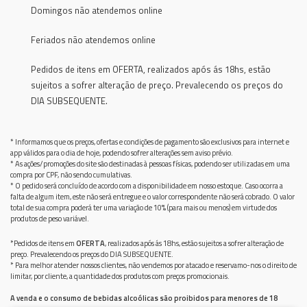
Domingos não atendemos online
Feriados não atendemos online
Pedidos de itens em OFERTA, realizados após ás 18hs, estão
sujeitos a sofrer alteração de preço. Prevalecendo os preços do
DIA SUBSEQUENTE.
* Informamos que os preços, ofertas e condições de pagamento são exclusivos para internet e
app válidos para o dia de hoje, podendo sofrer alterações sem aviso prévio.
* As ações/promoções do site são destinadas à pessoas físicas, podendo ser utilizadas em uma
compra por CPF, não sendo cumulativas.
* O pedido será concluído de acordo com a disponibilidade em nosso estoque. Caso ocorra a
falta de algum item, este não será entregue e o valor correspondente não será cobrado. O valor
total de sua compra poderá ter uma variação de 10% (para mais ou menos) em virtude dos
produtos de peso variável.
*Pedidos de itens em
OFERTA
, realizados após ás 18hs, estão sujeitos a sofrer alteração de
preço. Prevalecendo os preços do DIA SUBSEQUENTE.
* Para melhor atender nossos clientes, não vendemos por atacado e reservamo-nos o direito de
limitar, por cliente, a quantidade dos produtos com preços promocionais.
A venda e o consumo de bebidas alcoólicas são proibidos para menores de 18