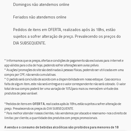
Domingos não atendemos online
Feriados não atendemos online
Pedidos de itens em OFERTA, realizados após ás 18hs, estão
sujeitos a sofrer alteração de preço. Prevalecendo os preços do
DIA SUBSEQUENTE.
* Informamos que os preços, ofertas e condições de pagamento são exclusivos para internet e
app válidos para o dia de hoje, podendo sofrer alterações sem aviso prévio.
* As ações/promoções do site são destinadas à pessoas físicas, podendo ser utilizadas em uma
compra por CPF, não sendo cumulativas.
* O pedido será concluído de acordo com a disponibilidade em nosso estoque. Caso ocorra a
falta de algum item, este não será entregue e o valor correspondente não será cobrado. O valor
total de sua compra poderá ter uma variação de 10% (para mais ou menos) em virtude dos
produtos de peso variável.
*Pedidos de itens em
OFERTA
, realizados após ás 18hs, estão sujeitos a sofrer alteração de
preço. Prevalecendo os preços do DIA SUBSEQUENTE.
* Para melhor atender nossos clientes, não vendemos por atacado e reservamo-nos o direito de
limitar, por cliente, a quantidade dos produtos com preços promocionais.
A venda e o consumo de bebidas alcoólicas são proibidos para menores de 18