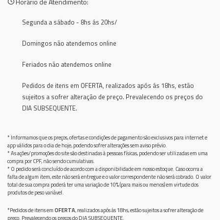
Horário de Atendimento:
Segunda a sábado - 8hs ás 20hs/
Domingos não atendemos online
Feriados não atendemos online
Pedidos de itens em OFERTA, realizados após ás 18hs, estão
sujeitos a sofrer alteração de preço. Prevalecendo os preços do
DIA SUBSEQUENTE.
* Informamos que os preços, ofertas e condições de pagamento são exclusivos para internet e
app válidos para o dia de hoje, podendo sofrer alterações sem aviso prévio.
* As ações/promoções do site são destinadas à pessoas físicas, podendo ser utilizadas em uma
compra por CPF, não sendo cumulativas.
* O pedido será concluído de acordo com a disponibilidade em nosso estoque. Caso ocorra a
falta de algum item, este não será entregue e o valor correspondente não será cobrado. O valor
total de sua compra poderá ter uma variação de 10% (para mais ou menos) em virtude dos
produtos de peso variável.
*Pedidos de itens em
OFERTA
, realizados após ás 18hs, estão sujeitos a sofrer alteração de
preço. Prevalecendo os preços do DIA SUBSEQUENTE.