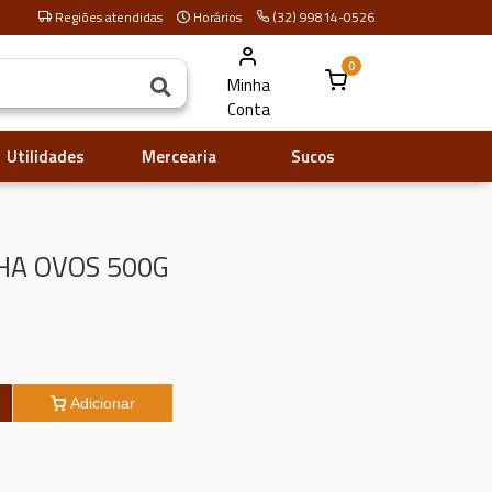
Regiões atendidas
Horários
(32) 99814-0526
0
Minha
Conta
Utilidades
Mercearia
Sucos
HA OVOS 500G
Adicionar