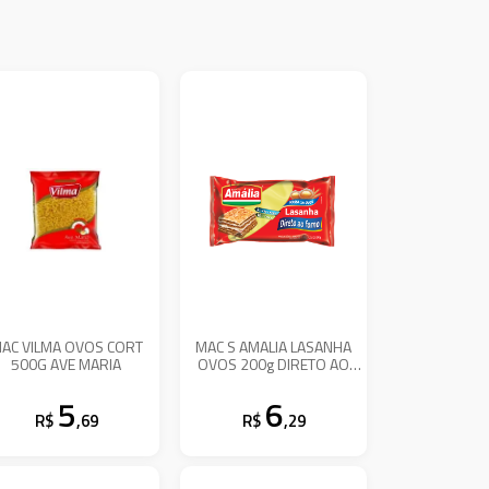
AC VILMA OVOS CORT
MAC S AMALIA LASANHA
500G AVE MARIA
OVOS 200g DIRETO AO
FORNO
5
6
R$
,69
R$
,29