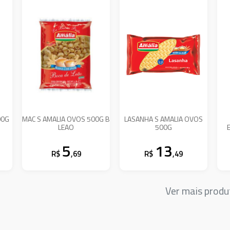
00G
MAC S AMALIA OVOS 500G B
LASANHA S AMALIA OVOS
LEAO
500G
5
13
R$
,69
R$
,49
Ver mais prod