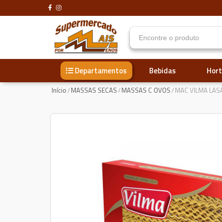
Bebidas
Hort
Departamentos
Início
/
MASSAS SECAS
/
MASSAS C OVOS
/
MAC VILMA LAS