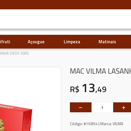
ifruti
Açougue
Limpeza
Matinais
ANHA OVOS 500G
MAC VILMA LASAN
13
R$
,49
Código:
#16854 |
Marca:
VILMA