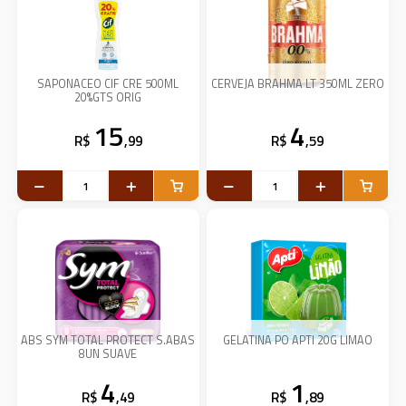
SAPONACEO CIF CRE 500ML
CERVEJA BRAHMA LT 350ML ZERO
20%GTS ORIG
15
4
R$
,99
R$
,59
ABS SYM TOTAL PROTECT S.ABAS
GELATINA PO APTI 20G LIMAO
8UN SUAVE
4
1
R$
,49
R$
,89