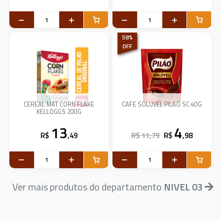
58
%
OFF
CEREAL MAT CORN FLAKE
CAFE SOLUVEL PILAO SC 40G
KELLOGGS 200G
13
4
R$
,49
R$ 11,79
R$
,98
Ver mais produtos do departamento
NIVEL 03