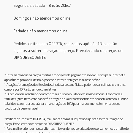
Segunda a sábado - 8hs ás 20hs/
Domingos não atendemos online
Feriados não atendemos online
Pedidos de itens em OFERTA, realizados após ás 18hs, estão
sujeitos a sofrer alteração de preço. Prevalecendo os preços do
DIA SUBSEQUENTE.
* Informamos que os preços, ofertas e condições de pagamento são exclusivos para internet e
app válidos para o dia de hoje, podendo sofrer alterações sem aviso prévio.
* As ações/promoções do site são destinadas à pessoas físicas, podendo ser utilizadas em uma
compra por CPF, não sendo cumulativas.
* O pedido será concluído de acordo com a disponibilidade em nosso estoque. Caso ocorra a
falta de algum item, este não será entregue e o valor correspondente não será cobrado. O valor
total de sua compra poderá ter uma variação de 10% (para mais ou menos) em virtude dos
produtos de peso variável.
*Pedidos de itens em
OFERTA
, realizados após ás 18hs, estão sujeitos a sofrer alteração de
preço. Prevalecendo os preços do DIA SUBSEQUENTE.
* Para melhor atender nossos clientes, não vendemos por atacado e reservamo-nos o direito de