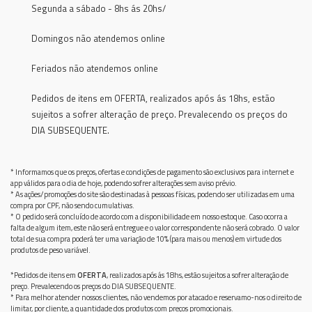
Segunda a sábado - 8hs ás 20hs/
Domingos não atendemos online
Feriados não atendemos online
Pedidos de itens em OFERTA, realizados após ás 18hs, estão
sujeitos a sofrer alteração de preço. Prevalecendo os preços do
DIA SUBSEQUENTE.
* Informamos que os preços, ofertas e condições de pagamento são exclusivos para internet e
app válidos para o dia de hoje, podendo sofrer alterações sem aviso prévio.
* As ações/promoções do site são destinadas à pessoas físicas, podendo ser utilizadas em uma
compra por CPF, não sendo cumulativas.
* O pedido será concluído de acordo com a disponibilidade em nosso estoque. Caso ocorra a
falta de algum item, este não será entregue e o valor correspondente não será cobrado. O valor
total de sua compra poderá ter uma variação de 10% (para mais ou menos) em virtude dos
produtos de peso variável.
*Pedidos de itens em
OFERTA
, realizados após ás 18hs, estão sujeitos a sofrer alteração de
preço. Prevalecendo os preços do DIA SUBSEQUENTE.
* Para melhor atender nossos clientes, não vendemos por atacado e reservamo-nos o direito de
limitar, por cliente, a quantidade dos produtos com preços promocionais.