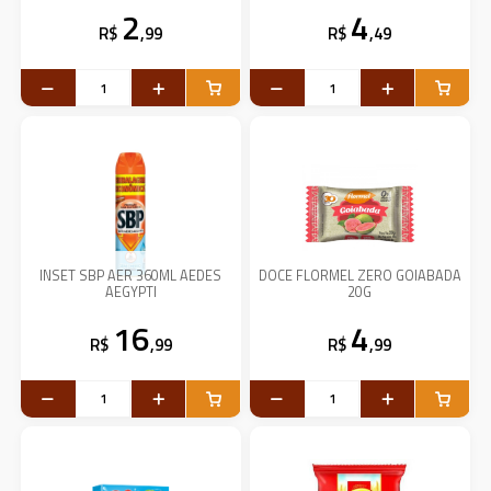
2
4
R$
,99
R$
,49
INSET SBP AER 360ML AEDES
DOCE FLORMEL ZERO GOIABADA
AEGYPTI
20G
16
4
R$
,99
R$
,99