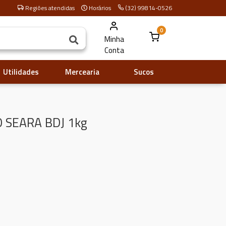
Regiões atendidas
Horários
(32) 99814-0526
0
Minha
Conta
Utilidades
Mercearia
Sucos
O SEARA BDJ 1kg