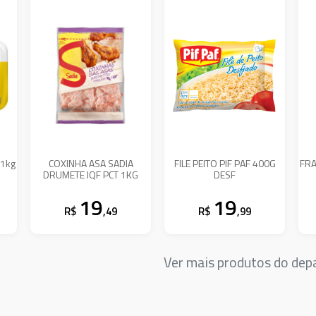
 1kg
COXINHA ASA SADIA
FILE PEITO PIF PAF 400G
FRA
DRUMETE IQF PCT 1KG
DESF
19
19
R$
,49
R$
,99
Ver mais produtos do de