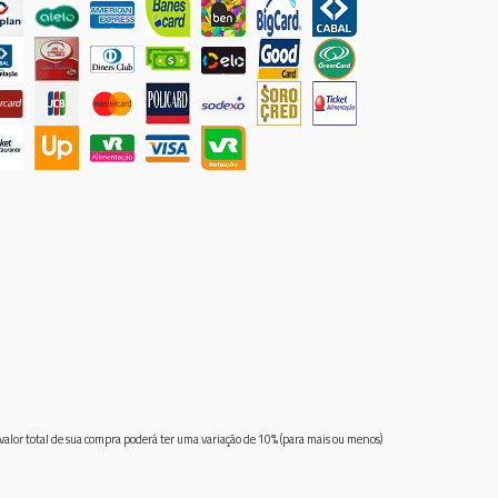
 valor total de sua compra poderá ter uma variação de 10% (para mais ou menos)