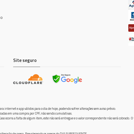
do
Site seguro
ra internet e app válidos para o dia de hoje, podendo sofrer alterações sem aviso prévio.
ilizadas em uma compra por CPF, não sendo cumulativas.
aso ocorra a falta de algum item, este não será entregue e o valor correspondente não será cobrado. O
frer alteração de preço. Prevalecendo os preços do DIA SUBSEQUENTE.