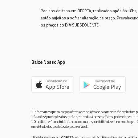
Pedidos de itens em OFERTA, realizados após ás 18hs,
estão sujeitos a sofrer alteração de preço. Prevalecen
os preços do DIA SUBSEQUENTE.
Baixe Nosso App
Download na
Download no
App Store
Google Play
* Informamos que os preços, ofertas e condições de pagamento são exclusivos pa
* As ações/promoções do site são destinadas à pessoas físicas, podendo ser ut
* O pedido será concluído de acordo com a disponibilidade em nosso estoque. C
em virtude dos produtos de peso variável.
*Pedidos de itens em
OFERTA
, realizados após ás 18hs, estão sujeitos a so