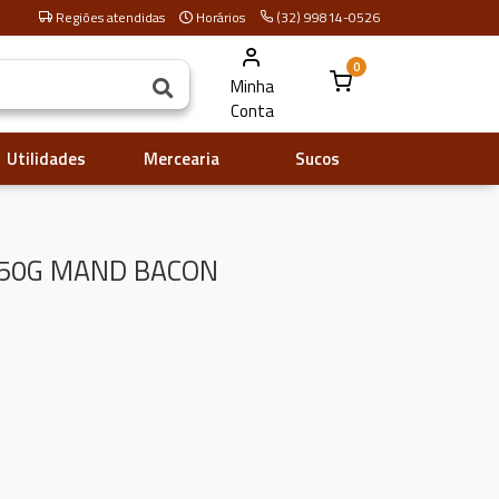
Regiões atendidas
Horários
(32) 99814-0526
0
Minha
Conta
Utilidades
Mercearia
Sucos
250G MAND BACON