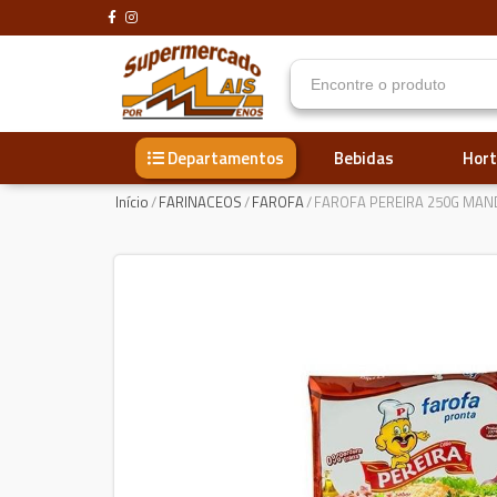
Bebidas
Hort
Departamentos
Início
/
FARINACEOS
/
FAROFA
/
FAROFA PEREIRA 250G MA