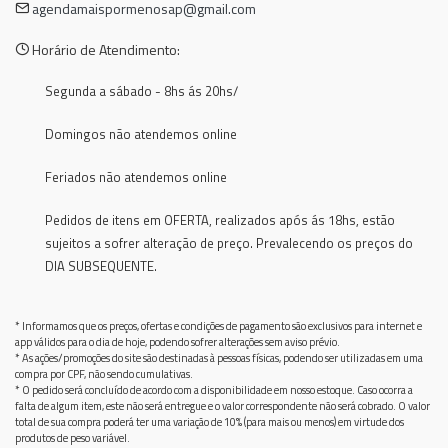
agendamaispormenosap@gmail.com
Horário de Atendimento:
Segunda a sábado - 8hs ás 20hs/
Domingos não atendemos online
Feriados não atendemos online
Pedidos de itens em OFERTA, realizados após ás 18hs, estão
sujeitos a sofrer alteração de preço. Prevalecendo os preços do
DIA SUBSEQUENTE.
* Informamos que os preços, ofertas e condições de pagamento são exclusivos para internet e
app válidos para o dia de hoje, podendo sofrer alterações sem aviso prévio.
* As ações/promoções do site são destinadas à pessoas físicas, podendo ser utilizadas em uma
compra por CPF, não sendo cumulativas.
* O pedido será concluído de acordo com a disponibilidade em nosso estoque. Caso ocorra a
falta de algum item, este não será entregue e o valor correspondente não será cobrado. O valor
total de sua compra poderá ter uma variação de 10% (para mais ou menos) em virtude dos
produtos de peso variável.