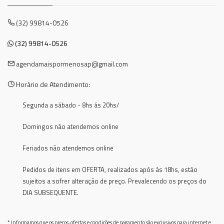
(32) 99814-0526
(32) 99814-0526
agendamaispormenosap@gmail.com
Horário de Atendimento:
Segunda a sábado - 8hs ás 20hs/
Domingos não atendemos online
Feriados não atendemos online
Pedidos de itens em OFERTA, realizados após ás 18hs, estão
sujeitos a sofrer alteração de preço. Prevalecendo os preços do
DIA SUBSEQUENTE.
* Informamos que os preços, ofertas e condições de pagamento são exclusivos para internet e