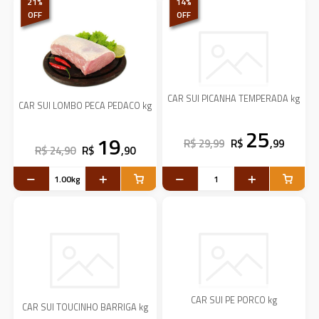
21
%
14
%
OFF
OFF
CAR SUI PICANHA TEMPERADA kg
CAR SUI LOMBO PECA PEDACO kg
25
19
R$ 29,99
R$
,99
R$ 24,90
R$
,90
CAR SUI PE PORCO kg
CAR SUI TOUCINHO BARRIGA kg