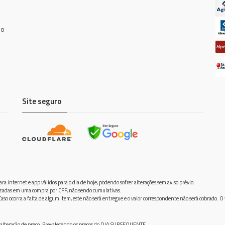
do
Site seguro
ra internet e app válidos para o dia de hoje, podendo sofrer alterações sem aviso prévio.
ilizadas em uma compra por CPF, não sendo cumulativas.
aso ocorra a falta de algum item, este não será entregue e o valor correspondente não será cobrado. O
frer alteração de preço. Prevalecendo os preços do DIA SUBSEQUENTE.