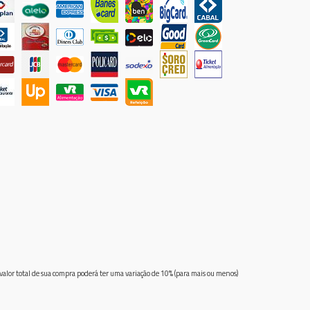
 valor total de sua compra poderá ter uma variação de 10% (para mais ou menos)