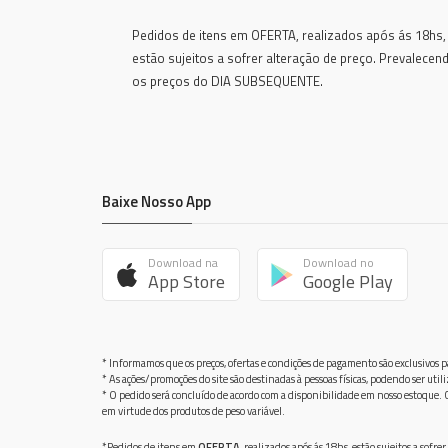
Pedidos de itens em OFERTA, realizados após ás 18hs,
estão sujeitos a sofrer alteração de preço. Prevalecen
os preços do DIA SUBSEQUENTE.
Baixe Nosso App
Download na
Download no
App Store
Google Play
* Informamos que os preços, ofertas e condições de pagamento são exclusivos pa
* As ações/promoções do site são destinadas à pessoas físicas, podendo ser ut
* O pedido será concluído de acordo com a disponibilidade em nosso estoque. C
em virtude dos produtos de peso variável.
*Pedidos de itens em
OFERTA
, realizados após ás 18hs, estão sujeitos a so