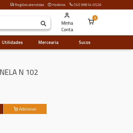
Regiões atendidas
Horários
(32) 99814-0526
0
Minha
Conta
Utilidades
Mercearia
Sucos
NELA N 102
Adicionar