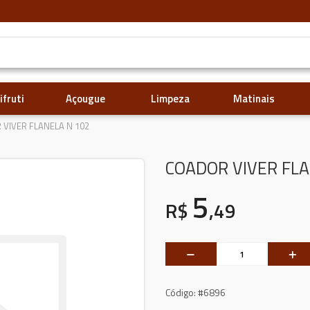
ifruti
Açougue
Limpeza
Matinais
VIVER FLANELA N 102
COADOR VIVER FLA
5
R$
,49
Código:
#6896