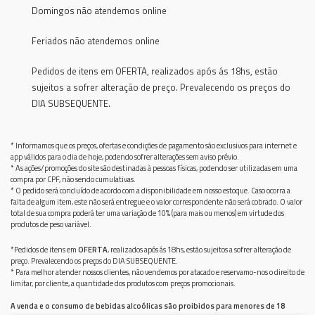
Domingos não atendemos online
Feriados não atendemos online
Pedidos de itens em OFERTA, realizados após ás 18hs, estão
sujeitos a sofrer alteração de preço. Prevalecendo os preços do
DIA SUBSEQUENTE.
* Informamos que os preços, ofertas e condições de pagamento são exclusivos para internet e
app válidos para o dia de hoje, podendo sofrer alterações sem aviso prévio.
* As ações/promoções do site são destinadas à pessoas físicas, podendo ser utilizadas em uma
compra por CPF, não sendo cumulativas.
* O pedido será concluído de acordo com a disponibilidade em nosso estoque. Caso ocorra a
falta de algum item, este não será entregue e o valor correspondente não será cobrado. O valor
total de sua compra poderá ter uma variação de 10% (para mais ou menos) em virtude dos
produtos de peso variável.
*Pedidos de itens em
OFERTA
, realizados após ás 18hs, estão sujeitos a sofrer alteração de
preço. Prevalecendo os preços do DIA SUBSEQUENTE.
* Para melhor atender nossos clientes, não vendemos por atacado e reservamo-nos o direito de
limitar, por cliente, a quantidade dos produtos com preços promocionais.
A venda e o consumo de bebidas alcoólicas são proibidos para menores de 18