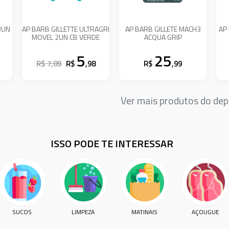
3UN
AP BARB GILLETTE ULTRAGRI
AP BARB GILLETE MACH3
AP
MOVEL 2UN CB VERDE
ACQUA GRIP
5
25
R$ 7,89
R$
,98
R$
,99
Ver mais produtos do d
ISSO PODE TE INTERESSAR
SUCOS
LIMPEZA
MATINAIS
AÇOUGUE