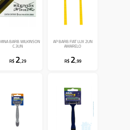
MINA BARB WILKINSON
AP BARB FIAT LUX 2UN
C.3UN
AMARELO
2
2
R$
,29
R$
,99