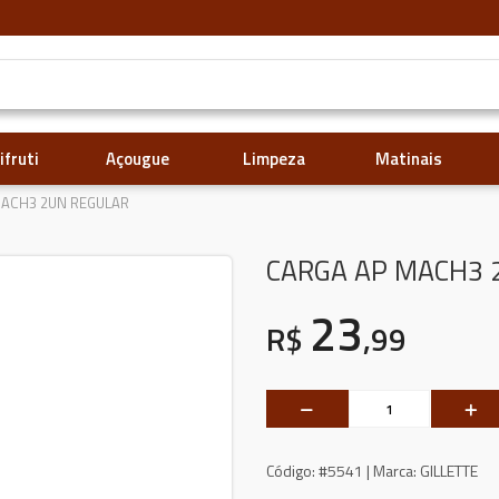
ifruti
Açougue
Limpeza
Matinais
MACH3 2UN REGULAR
CARGA AP MACH3 
23
R$
,99
Código:
#5541 |
Marca:
GILLETTE