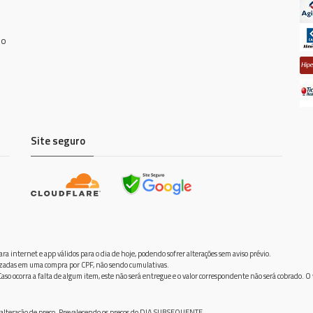
do
Site seguro
ra internet e app válidos para o dia de hoje, podendo sofrer alterações sem aviso prévio.
ilizadas em uma compra por CPF, não sendo cumulativas.
aso ocorra a falta de algum item, este não será entregue e o valor correspondente não será cobrado. O
frer alteração de preço. Prevalecendo os preços do DIA SUBSEQUENTE.