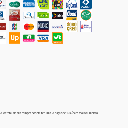
 valor total de sua compra poderá ter uma variação de 10% (para mais ou menos)