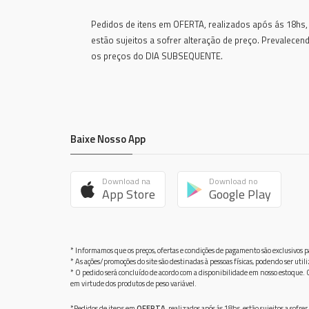
Pedidos de itens em OFERTA, realizados após ás 18hs,
estão sujeitos a sofrer alteração de preço. Prevalecen
os preços do DIA SUBSEQUENTE.
Baixe Nosso App
Download na
Download no
App Store
Google Play
* Informamos que os preços, ofertas e condições de pagamento são exclusivos pa
* As ações/promoções do site são destinadas à pessoas físicas, podendo ser ut
* O pedido será concluído de acordo com a disponibilidade em nosso estoque. C
em virtude dos produtos de peso variável.
*Pedidos de itens em
OFERTA
, realizados após ás 18hs, estão sujeitos a so