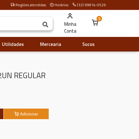
Regiões atendidas
Horários
(32) 99814-0526
0
Minha
Conta
Utilidades
Mercearia
Sucos
2UN REGULAR
Adicionar