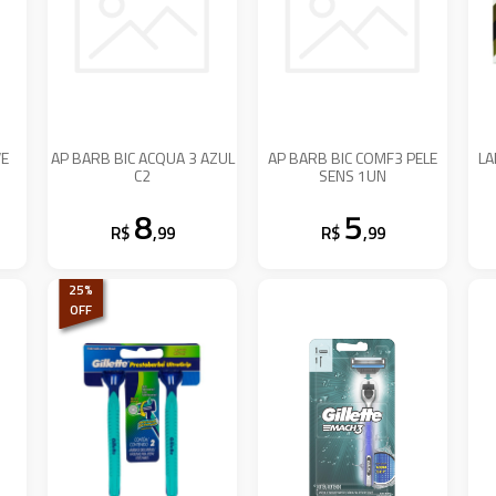
VE
AP BARB BIC ACQUA 3 AZUL
AP BARB BIC COMF3 PELE
LA
C2
SENS 1UN
8
5
R$
,99
R$
,99
25
%
OFF