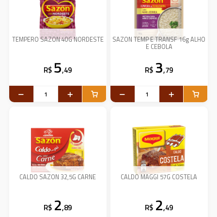
TEMPERO SAZON 40G NORDESTE
SAZON TEMP E TRANSF 16g ALHO
E CEBOLA
5
3
R$
,49
R$
,79
CALDO SAZON 32,5G CARNE
CALDO MAGGI 57G COSTELA
2
2
R$
,89
R$
,49