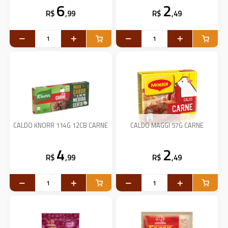
6
2
R$
,99
R$
,49
CALDO KNORR 114G 12CB CARNE
CALDO MAGGI 57G CARNE
4
2
R$
,99
R$
,49