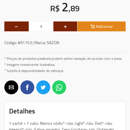
2
R$
,89
Adicionar
Código:
#91753 |
Marca:
SAZON
* Preços de produtos pesáveis podem sofrer variação de acordo com o peso.
* Imagem meramente ilustrativa.
* Sujeito à disponibilidade de estoque.
Detalhes
1 sachê = 1 cubo. Menos sódio*: não. Light*: não. Diet*: não.
Integral*: não. Sabor: picanha. Zero Gorduras: sim. Glutamato