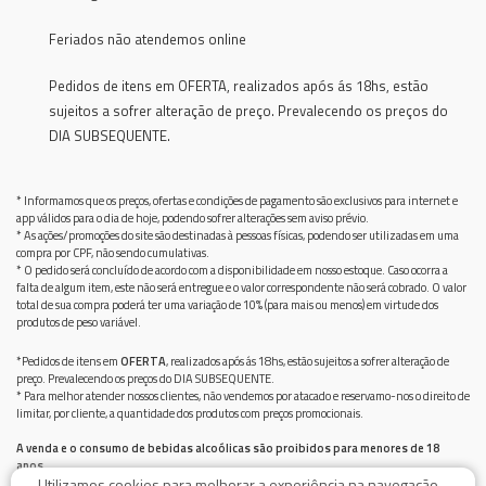
Feriados não atendemos online
Pedidos de itens em OFERTA, realizados após ás 18hs, estão
sujeitos a sofrer alteração de preço. Prevalecendo os preços do
DIA SUBSEQUENTE.
* Informamos que os preços, ofertas e condições de pagamento são exclusivos para internet e
app válidos para o dia de hoje, podendo sofrer alterações sem aviso prévio.
* As ações/promoções do site são destinadas à pessoas físicas, podendo ser utilizadas em uma
compra por CPF, não sendo cumulativas.
* O pedido será concluído de acordo com a disponibilidade em nosso estoque. Caso ocorra a
falta de algum item, este não será entregue e o valor correspondente não será cobrado. O valor
total de sua compra poderá ter uma variação de 10% (para mais ou menos) em virtude dos
produtos de peso variável.
*Pedidos de itens em
OFERTA
, realizados após ás 18hs, estão sujeitos a sofrer alteração de
preço. Prevalecendo os preços do DIA SUBSEQUENTE.
* Para melhor atender nossos clientes, não vendemos por atacado e reservamo-nos o direito de
limitar, por cliente, a quantidade dos produtos com preços promocionais.
A venda e o consumo de bebidas alcoólicas são proibidos para menores de 18
anos.
Utilizamos cookies para melhorar a experiência na navegação
Bebida alcoólica pode causar dependência química e, em excesso, provoca graves males à saúde.