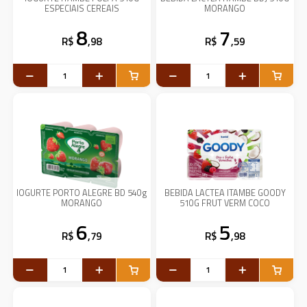
ESPECIAIS CEREAIS
MORANGO
8
7
R$
,98
R$
,59
IOGURTE PORTO ALEGRE BD 540g
BEBIDA LACTEA ITAMBE GOODY
MORANGO
510G FRUT VERM COCO
6
5
R$
,79
R$
,98