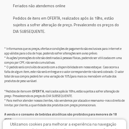
Feriados não atendemos online
Pedidos de itens em OFERTA, realizados após ás 18hs, estão
sujeitos a sofrer alteração de preço. Prevalecendo os preços do
DIA SUBSEQUENTE.
* Informamos que os preços, ofertas e condições de pagamento são exclusivos para internet e
app válidos para o dia de hoje, podendo sofrer alterações sem aviso prévio.
* As ações/promoções do site são destinadas à pessoas físicas, podendo ser utilizadas em uma
compra por CPF, não sendo cumulativas.
* O pedido será concluído de acordo com a disponibilidade em nosso estoque. Caso ocorra a
falta de algum item, este não será entregue e o valor correspondente não será cobrado. O valor
total de sua compra poderá ter uma variação de 10% (para mais ou menos) em virtude dos
produtos de peso variável.
*Pedidos de itens em
OFERTA
, realizados após ás 18hs, estão sujeitos a sofrer alteração de
preço. Prevalecendo os preços do DIA SUBSEQUENTE.
* Para melhor atender nossos clientes, não vendemos por atacado e reservamo-nos o direito de
limitar, por cliente, a quantidade dos produtos com preços promocionais.
A venda e o consumo de bebidas alcoólicas são proibidos para menores de 18
anos.
Utilizamos cookies para melhorar a experiência na navegação
Bebida alcoólica pode causar dependência química e, em excesso, provoca graves males à saúde.
Beba com moderação