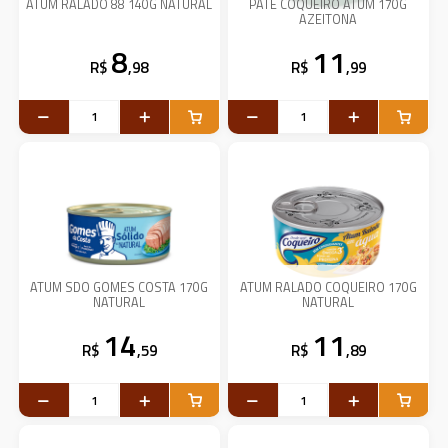
ATUM RALADO 88 140G NATURAL
PATE COQUEIRO ATUM 170G
AZEITONA
8
11
R$
,98
R$
,99
ATUM SDO GOMES COSTA 170G
ATUM RALADO COQUEIRO 170G
NATURAL
NATURAL
14
11
R$
,59
R$
,89