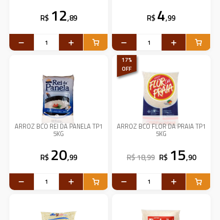
12
4
R$
,89
R$
,99
17
%
OFF
ARROZ BCO REI DA PANELA TP1
ARROZ BCO FLOR DA PRAIA TP1
5KG
5KG
20
15
R$
,99
R$ 18,99
R$
,90