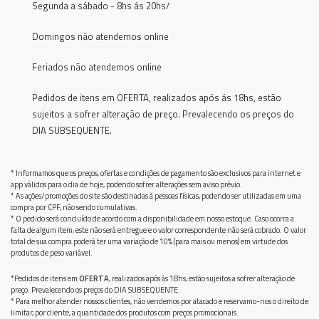
Segunda a sábado - 8hs ás 20hs/
Domingos não atendemos online
Feriados não atendemos online
Pedidos de itens em OFERTA, realizados após ás 18hs, estão
sujeitos a sofrer alteração de preço. Prevalecendo os preços do
DIA SUBSEQUENTE.
* Informamos que os preços, ofertas e condições de pagamento são exclusivos para internet e
app válidos para o dia de hoje, podendo sofrer alterações sem aviso prévio.
* As ações/promoções do site são destinadas à pessoas físicas, podendo ser utilizadas em uma
compra por CPF, não sendo cumulativas.
* O pedido será concluído de acordo com a disponibilidade em nosso estoque. Caso ocorra a
falta de algum item, este não será entregue e o valor correspondente não será cobrado. O valor
total de sua compra poderá ter uma variação de 10% (para mais ou menos) em virtude dos
produtos de peso variável.
*Pedidos de itens em
OFERTA
, realizados após ás 18hs, estão sujeitos a sofrer alteração de
preço. Prevalecendo os preços do DIA SUBSEQUENTE.
* Para melhor atender nossos clientes, não vendemos por atacado e reservamo-nos o direito de
limitar, por cliente, a quantidade dos produtos com preços promocionais.