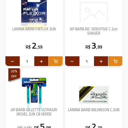
LAMINA BARB FIATLUX 3UN
AP BARB BIC SENSITIVE C 2un
SHAVER
2
3
R$
,59
R$
,99
25
%
OFF
AP BARB GILLETTE ULTRAGRI
LAMINA BARB WILKINSON C.3UN
MOVEL 2UN CB VERDE
5
2
R$ 7,89
R$
,98
R$
,29