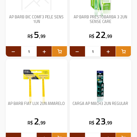
AP BARB BIC COMF3 PELE SENS
AP BARB PRESTOBARBA 3 2UN
1UN
SENSE CARE
5
22
R$
,99
R$
,99
AP BARB FIAT LUX 2UN AMARELO
CARGA AP MACH3 2UN REGULAR
2
23
R$
,99
R$
,99