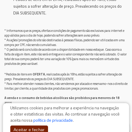
sujeitos a sofrer alteração de preço. Prevalecendo os preços do
DIA SUBSEQUENTE.
* Informamos que os preços, ofertas e condições de pagamento são exclusivos para internet e
app válidos para o dia de hoje, podendo sofrer alterações sem aviso prévio.
* As ações/promoções do site são destinadas à pessoas físicas, podendo ser utilizadas em uma
compra por CPF, não sendo cumulativas.
* O pedido será concluído de acordo com a disponibilidade em nosso estoque. Caso ocorra a
falta de algum item, este não será entregue e o valor correspondente não será cobrado. O valor
total de sua compra poderá ter uma variação de 10% (para mais ou menos) em virtude dos
produtos de peso variável.
*Pedidos de itens em
OFERTA
, realizados após ás 18hs, estão sujeitos a sofrer alteração de
preço. Prevalecendo os preços do DIA SUBSEQUENTE.
* Para melhor atender nossos clientes, não vendemos por atacado e reservamo-nos o direito de
limitar, por cliente, a quantidade dos produtos com preços promocionais.
A venda e o consumo de bebidas alcoólicas são proibidos para menores de 18
anos.
Utilizamos cookies para melhorar a experiência na navegação
Bebida alcoólica pode causar dependência química e, em excesso, provoca graves males à saúde.
Beba com moderação
e obter estatísticas das visitas. Ao continuar a navegação você
aceita nossa
política de privacidade
.
0
Aceitar e fechar