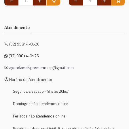
Atendimento
(32) 99814-0526
(32) 99814-0526
agendamaispormenosap@gmail.com
Horário de Atendimento:
Segunda a sábado - 8hs ás 20hs/
Domingos não atendemos online
Feriados não atendemos online
Pedidos de itens em OFERTA, realizados após ás 18hs, estão