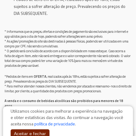
sujeitos a sofrer alteração de preço. Prevalecendo os preços do
DIA SUBSEQUENTE.
* Informamos que os preços, ofertas e condições de pagamento são exclusivos para internet e
app válidos para o dia de hoje, podendo sofrer alterações sem aviso prévio.
* As ações/promoções do site são destinadas à pessoas físicas, podendo ser utilizadas em uma
compra por CPF, não sendo cumulativas.
* O pedido será concluído de acordo com a disponibilidade em nosso estoque. Caso ocorra a
falta de algum item, este não será entregue e o valor correspondente não será cobrado. O valor
total de sua compra poderá ter uma variação de 10% (para mais ou menos) em virtude dos
produtos de peso variável.
*Pedidos de itens em
OFERTA
, realizados após ás 18hs, estão sujeitos a sofrer alteração de
preço. Prevalecendo os preços do DIA SUBSEQUENTE.
* Para melhor atender nossos clientes, não vendemos por atacado e reservamo-nos o direito de
limitar, por cliente, a quantidade dos produtos com preços promocionais.
A venda e o consumo de bebidas alcoólicas são proibidos para menores de 18
anos.
Utilizamos cookies para melhorar a experiência na navegação
Bebida alcoólica pode causar dependência química e, em excesso, provoca graves males à saúde.
Beba com moderação
e obter estatísticas das visitas. Ao continuar a navegação você
aceita nossa
política de privacidade
.
0
Aceitar e fechar