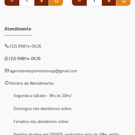
Atendimento
(32) 99814-0526
(32) 99814-0526
agendamaispormenosap@gmail.com
Horário de Atendimento:
Segunda a sábado - 8hs ás 20hs/
Domingos não atendemos online
Feriados não atendemos online
Pedidos de itens em OFERTA, realizados após ás 18hs, estão