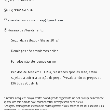
(32) 99814-0526
agendamaispormenosap@gmail.com
Horário de Atendimento:
Segunda a sábado - 8hs ás 20hs/
Domingos não atendemos online
Feriados não atendemos online
Pedidos de itens em OFERTA, realizados após ás 18hs, estão
sujeitos a sofrer alteração de preço. Prevalecendo os preços do
DIA SUBSEQUENTE.
* Informamos que os preços, ofertas e condições de pagamento são exclusivos para internet e
app válidos para o dia de hoje, podendo sofrer alterações sem aviso prévio.
* As ações/promoções do site são destinadas à pessoas físicas, podendo ser utilizadas em uma
compra por CPF, não sendo cumulativas.