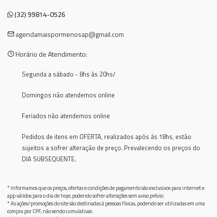
(32) 99814-0526
agendamaispormenosap@gmail.com
Horário de Atendimento:
Segunda a sábado - 8hs ás 20hs/
Domingos não atendemos online
Feriados não atendemos online
Pedidos de itens em OFERTA, realizados após ás 18hs, estão
sujeitos a sofrer alteração de preço. Prevalecendo os preços do
DIA SUBSEQUENTE.
* Informamos que os preços, ofertas e condições de pagamento são exclusivos para internet e
app válidos para o dia de hoje, podendo sofrer alterações sem aviso prévio.
* As ações/promoções do site são destinadas à pessoas físicas, podendo ser utilizadas em uma
compra por CPF, não sendo cumulativas.